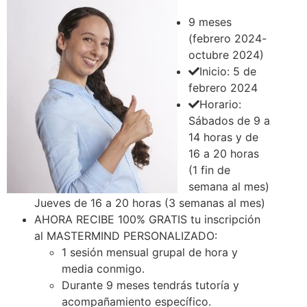
9 meses
(febrero 2024-
octubre 2024)
Inicio: 5 de
febrero 2024
Horario:
Sábados de 9 a
14 horas y de
16 a 20 horas
(1 fin de
Curso experto en gestión de
semana al mes)
Jueves de 16 a 20 horas (3 semanas al mes)
microempresas
AHORA RECIBE 100% GRATIS tu inscripción
al MASTERMIND PERSONALIZADO:
2,500.00 €
1 sesión mensual grupal de hora y
media conmigo.
Durante 9 meses tendrás tutoría y
acompañamiento específico.